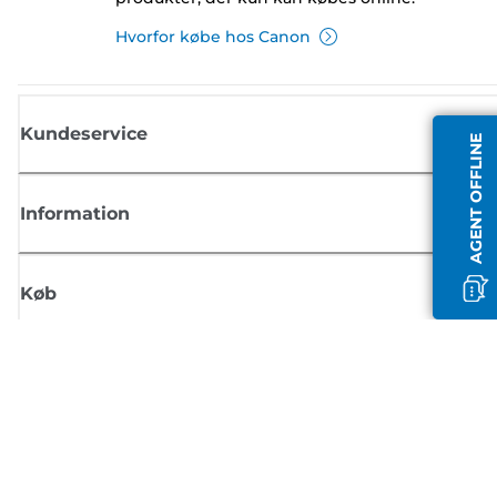
Hvorfor købe hos Canon
Kundeservice
AGENT OFFLINE
Information
Køb
Tilmeld dig Canons nyhedsbrev
Få regelmæssige e-mailopdateringer om nye produkter, nyttige tips og
tilbud
TILMELD DIG