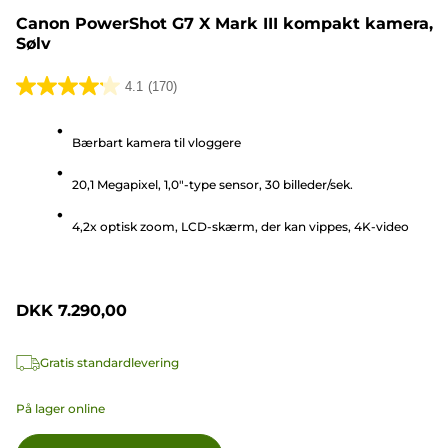
Canon PowerShot G7 X Mark III kompakt kamera,
Sølv
4.1
(170)
4.1
ud
Bærbart kamera til vloggere
af
5
20,1 Megapixel, 1,0"-type sensor, 30 billeder/sek.
stjerner.
170
4,2x optisk zoom, LCD-skærm, der kan vippes, 4K-video
anmeldelser
DKK 7.290,00
Gratis standardlevering
På lager online