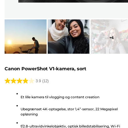
+
6
Canon PowerShot V1-kamera, sort
3.9
(12)
3.9
ud
Et lille kamera til vlogging og content creation
af
5
Ubegrænset 4K-optagelse, stor 1,4”-sensor, 22 Megapixel
stjerner.
opløsning
12
anmeldelser
f/2.8-ultravidvinkelobjektiv, optisk billedstabilisering, Wi-Fi