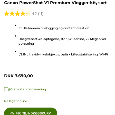
Canon PowerShot V1 Premium Vlogger-kit, sort
4.2
(11)
4.2
ud
Et lille kamera til vlogging og content creation
af
5
Ubegrænset 4K-optagelse, stor 1,4”-sensor, 22 Megapixel
stjerner.
opløsning
11
anmeldelser
f/2.8-ultravidvinkelobjektiv, optisk billedstabilisering, Wi-Fi
DKK 7.690,00
Gratis standardlevering
På lager online
FØJ TIL INDKØBSKURV