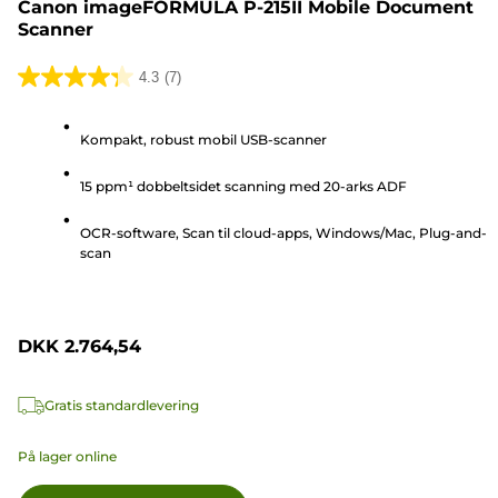
Canon imageFORMULA P-215II Mobile Document
Scanner
4.3
(7)
4.3
ud
Kompakt, robust mobil USB-scanner
af
5
15 ppm¹ dobbeltsidet scanning med 20-arks ADF
stjerner.
7
OCR-software, Scan til cloud-apps, Windows/Mac, Plug-and-
anmeldelser
scan
DKK 2.764,54
Gratis standardlevering
På lager online