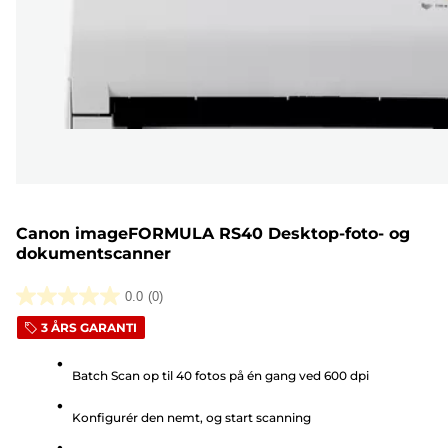
Canon imageFORMULA RS40 Desktop-foto- og
dokumentscanner
0.0
(0)
0.0
3 ÅRS GARANTI
ud
af
Batch Scan op til 40 fotos på én gang ved 600 dpi
5
stjerner.
Konfigurér den nemt, og start scanning