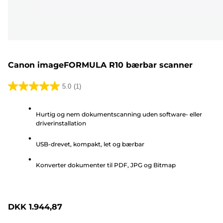
Canon imageFORMULA R10 bærbar scanner
5.0
(1)
5.0
ud
Hurtig og nem dokumentscanning uden software- eller
af
driverinstallation
5
stjerner.
USB-drevet, kompakt, let og bærbar
1
anmeldelse
Konverter dokumenter til PDF, JPG og Bitmap
DKK 1.944,87