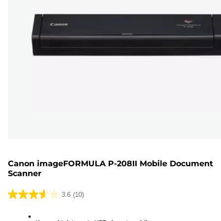
Canon imageFORMULA P-208II Mobile Document
Scanner
3.6
(10)
3.6
ud