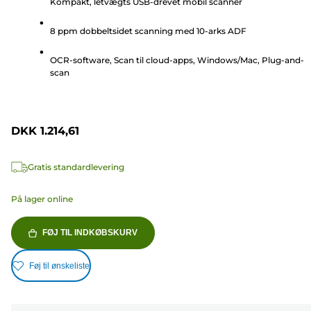
Kompakt, letvægts USB-drevet mobil scanner
af
5
8 ppm dobbeltsidet scanning med 10-arks ADF
stjerner.
10
OCR-software, Scan til cloud-apps, Windows/Mac, Plug-and-
anmeldelser
scan
DKK 1.214,61
Gratis standardlevering
På lager online
FØJ TIL INDKØBSKURV
Føj til ønskeliste