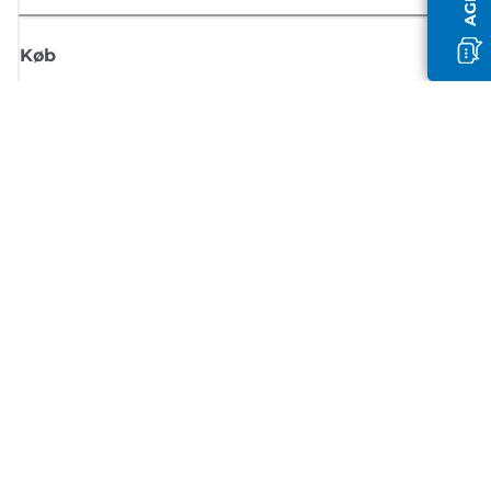
Køb
Tilmeld dig Canons nyhedsbrev
Få regelmæssige e-mailopdateringer om nye produkter, nyttige tips og
tilbud
TILMELD DIG
Handelsbetingelser
Fortrolighedspolitik
Oplysninger om cookies
Cookie-indstillinger