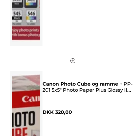
stjerner.
1591
anmeldelser
Canon Photo Cube og ramme
+
PP-
201 5x5" Photo Paper Plus Glossy II
(40 ark) – Creative Pack, pink
DKK 320,00