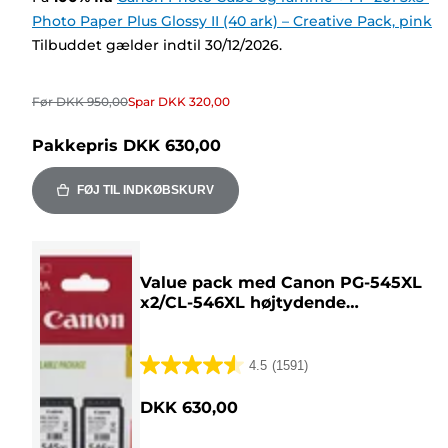
Photo Paper Plus Glossy II (40 ark) – Creative Pack, pink
Tilbuddet gælder indtil 30/12/2026.
Før
DKK 950,00
Spar
DKK 320,00
Pakkepris
DKK 630,00
FØJ TIL INDKØBSKURV
Value pack med Canon PG-545XL
x2/CL-546XL højtydende
blækpatron
+
fotopapir
4.5
(1591)
4.5
ud
DKK 630,00
af
5