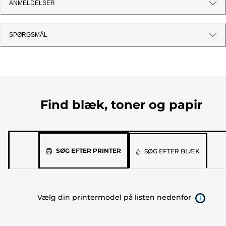
ANMELDELSER
SPØRGSMÅL
Find blæk, toner og papir
Vælg
SØG EFTER PRINTER
SØG EFTER BLÆK
din
printermodel
på
Vælg din printermodel på listen nedenfor
listen
nedenfor