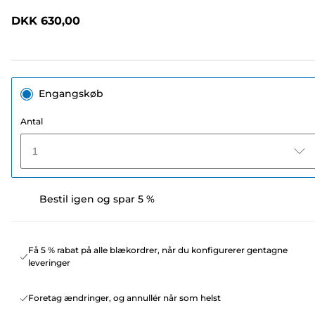
anmeldelser.
Samme
DKK 630,00
sidelink.
Engangskøb
Antal
1
Bestil igen og spar 5 %
Få 5 % rabat på alle blækordrer, når du konfigurerer gentagne
leveringer
Foretag ændringer, og annullér når som helst