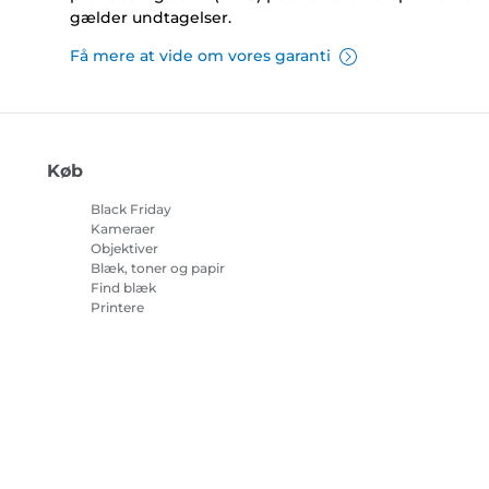
gælder undtagelser.
Få mere at vide om vores garanti
Køb
Black Friday
Kameraer
Objektiver
Blæk, toner og papir
Find blæk
Printere
Camcordere
Tilbehør og merchandise
Bestsellere
r om cookies
Cookie-indstillinger