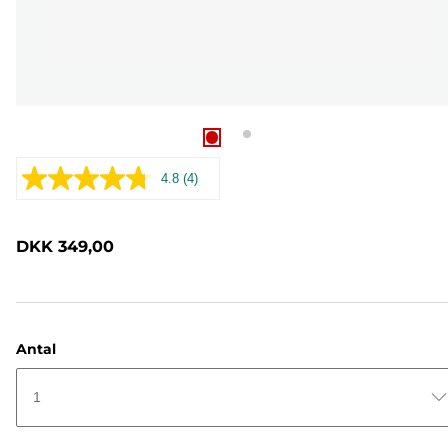
4.8
(4)
Læs
4
anmeldelser.
Samme
DKK 349,00
sidelink.
Antal
1