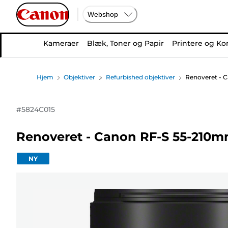
Webshop
Kameraer
Blæk, Toner og Papir
Printere og Ko
Hjem
Objektiver
Refurbished objektiver
Renoveret - C
#
5824C015
Renoveret - Canon RF-S 55-210mm
NY