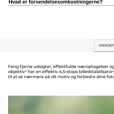
Hvad er forsendelsesomkostningerne?
OVERSIG
Fang fjerne udsigter, effektfulde næroptagelser og
objektiv¹ har en effektiv 4,5-stops billedstabilisator²
Oversigt
til at se nærmere på dit motiv og forbedre dine fo