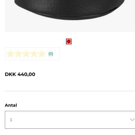
(0)
Ingen
rating-
værdi.
Samme
DKK 440,00
sidelink.
Antal
1