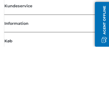
Kundeservice
AGENT OFFLINE
Information
Køb
Tilmeld dig Canons nyhedsbrev
Få regelmæssige e-mailopdateringer om nye produkter, nyttige tips og
tilbud
TILMELD DIG