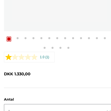
1.0
(1)
Læs
1
anmeldelse.
Samme
DKK 1.330,00
sidelink.
Antal