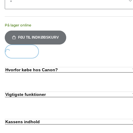
1
På lager online
FØJ TIL INDKØBSKURV
ding...
Hvorfor købe hos Canon?
Vigtigste funktioner
Kassens indhold