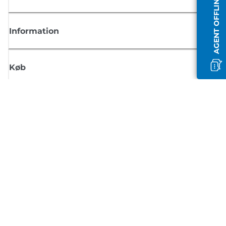
AGENT OFFLINE
Information
Køb
Tilmeld dig Canons nyhedsbrev
Få regelmæssige e-mailopdateringer om nye produkter, nyttige tips og
tilbud
TILMELD DIG
Handelsbetingelser
Fortrolighedspolitik
Oplysninger om cookies
Cookie-indstillinger