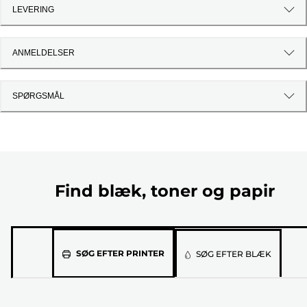
LEVERING
ANMELDELSER
SPØRGSMÅL
Find blæk, toner og papir
Vælg
SØG EFTER PRINTER
SØG EFTER BLÆK
din
printermodel
på