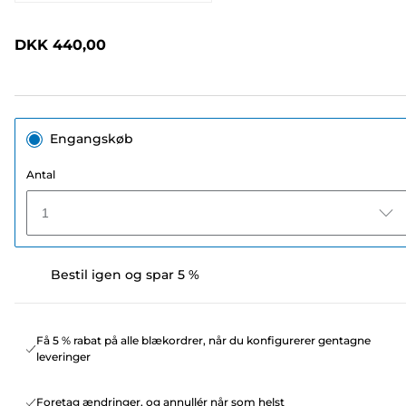
397
anmeldelser.
Samme
DKK 440,00
sidelink.
Engangskøb
Antal
1
Bestil igen og spar 5 %
Få 5 % rabat på alle blækordrer, når du konfigurerer gentagne
leveringer
Foretag ændringer, og annullér når som helst