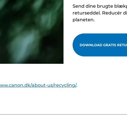
Send dine brugte blækp
returseddel. Reducér d
planeten.
DOWNLOAD GRATIS RETU
www.canon.dk/about-us/recycling/
.