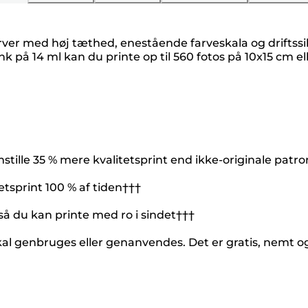
farver med høj tæthed, enestående farveskala og drifts
 14 ml kan du printe op til 560 fotos på 10x15 cm eller
tille 35 % mere kvalitetsprint end ikke-originale patr
etsprint 100 % af tiden†††
 så du kan printe med ro i sindet†††
kal genbruges eller genanvendes. Det er gratis, nemt 