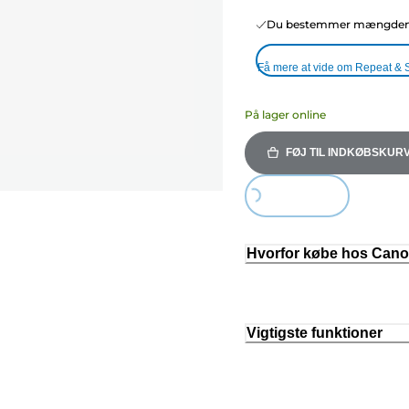
Du bestemmer mængden o
Få mere at vide om Repeat & 
På lager online
FØJ TIL INDKØBSKUR
Loading...
Hvorfor købe hos Can
Vigtigste funktioner