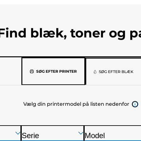
Find blæk, toner og p
Vælg
SØG EFTER PRINTER
SØG EFTER BLÆK
din
printermod
Vælg din printermodel på listen nedenfor
på
listen
nedenfor
Tryk
Tryk
Tryk
Serie
Model