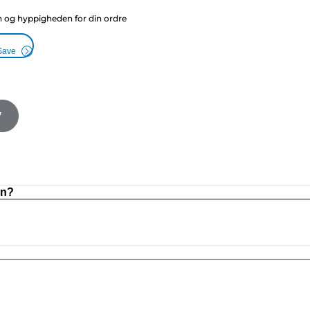
g hyppigheden for din ordre
Save
V
on?