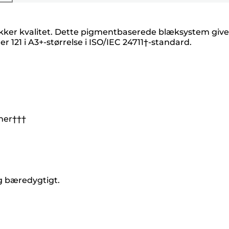
sikker kvalitet. Dette pigmentbaserede blæksystem give
 121 i A3+-størrelse i ISO/IEC 24711†-standard.
oner†††
og bæredygtigt.