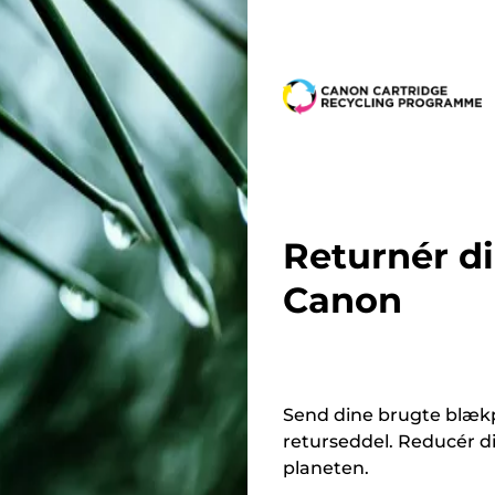
n
n
t
t
e
e
r
r
Returnér d
Canon
Send dine brugte blækp
returseddel. Reducér d
planeten.