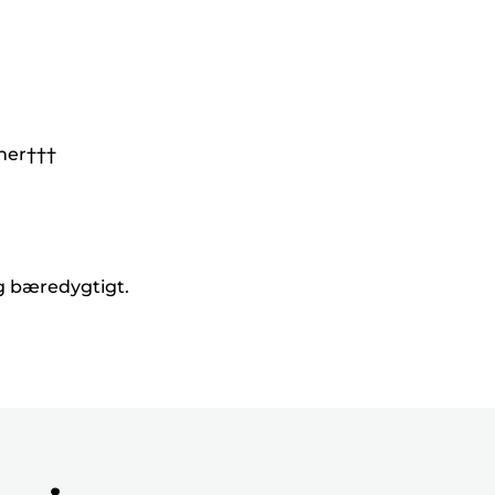
oner†††
og bæredygtigt.