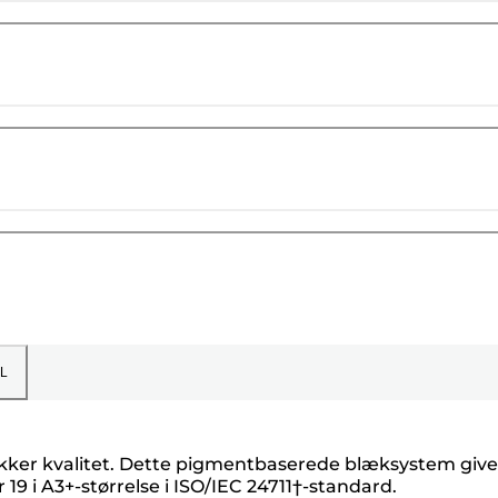
L
sikker kvalitet. Dette pigmentbaserede blæksystem give
19 i A3+-størrelse i ISO/IEC 24711†-standard.