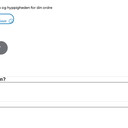
g hyppigheden for din ordre
Save
V
on?