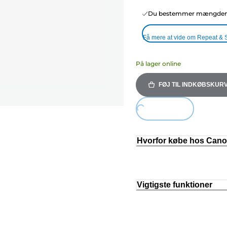
Du bestemmer mængden o
Få mere at vide om Repeat & 
På lager online
FØJ TIL INDKØBSKUR
Loading...
Hvorfor købe hos Can
Vigtigste funktioner