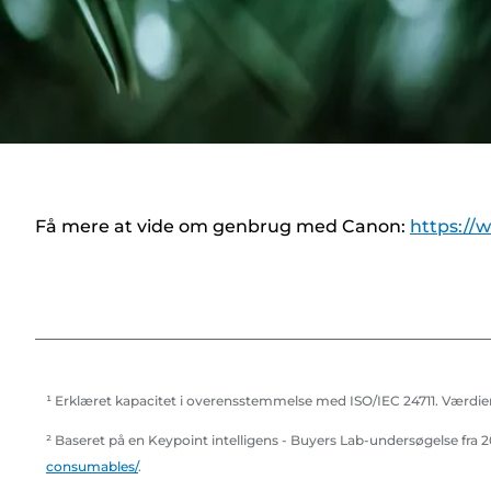
Få mere at vide om genbrug med Canon:
https://
¹ Erklæret kapacitet i overensstemmelse med ISO/IEC 24711. Værdier
² Baseret på en Keypoint intelligens - Buyers Lab-undersøgelse fr
consumables/
.