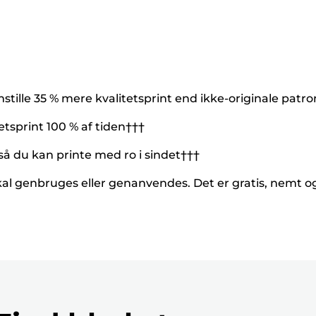
tille 35 % mere kvalitetsprint end ikke-originale patr
etsprint 100 % af tiden†††
 så du kan printe med ro i sindet†††
kal genbruges eller genanvendes. Det er gratis, nemt 