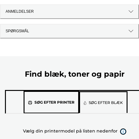
ANMELDELSER
SPØRGSMÅL
Find blæk, toner og papir
Vælg
SØG EFTER PRINTER
SØG EFTER BLÆK
din
printermodel
på
Vælg din printermodel på listen nedenfor
listen