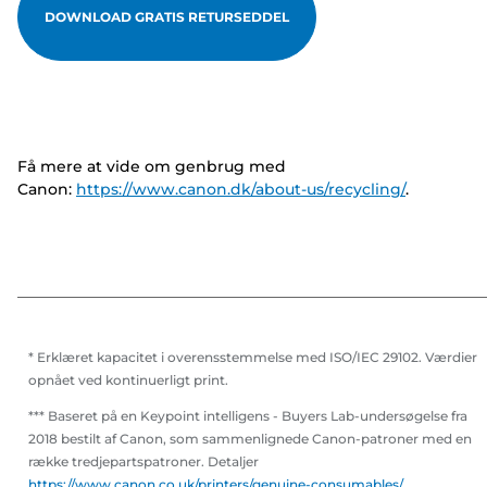
DOWNLOAD GRATIS RETURSEDDEL
Få mere at vide om genbrug med
Canon:
https://www.canon.dk/about-us/recycling/
.
* Erklæret kapacitet i overensstemmelse med ISO/IEC 29102. Værdier
opnået ved kontinuerligt print.
*** Baseret på en Keypoint intelligens - Buyers Lab-undersøgelse fra
2018 bestilt af Canon, som sammenlignede Canon-patroner med en
række tredjepartspatroner. Detaljer
https://www.canon.co.uk/printers/genuine-consumables/