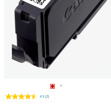
4.5
(2)
Læs
2
anmeldelser.
Samme