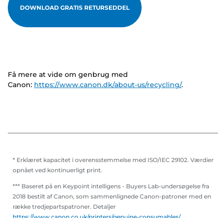
DOWNLOAD GRATIS RETURSEDDEL
Få mere at vide om genbrug med
Canon:
https://www.canon.dk/about-us/recycling/
.
* Erklæret kapacitet i overensstemmelse med ISO/IEC 29102. Værdier
opnået ved kontinuerligt print.
*** Baseret på en Keypoint intelligens - Buyers Lab-undersøgelse fra
2018 bestilt af Canon, som sammenlignede Canon-patroner med en
række tredjepartspatroner. Detaljer
https://www.canon.co.uk/printers/genuine-consumables/