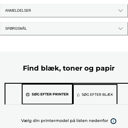
ANMELDELSER
SPØRGSMÅL
Find blæk, toner og papir
Vælg
SØG EFTER PRINTER
SØG EFTER BLÆK
din
printermodel
på
Vælg din printermodel på listen nedenfor
listen