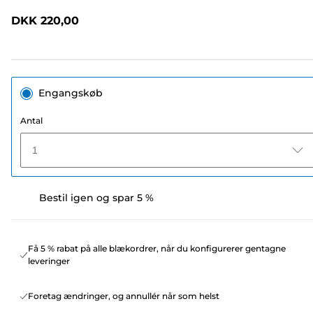
anmeldelser.
Samme
DKK 220,00
sidelink.
Engangskøb
Antal
1
Bestil igen og spar 5 %
Få 5 % rabat på alle blækordrer, når du konfigurerer gentagne
leveringer
Foretag ændringer, og annullér når som helst