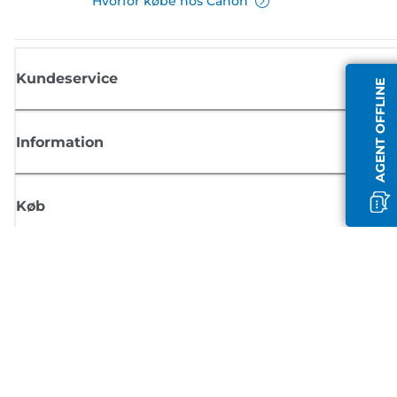
Hvorfor købe hos Canon
Kundeservice
AGENT OFFLINE
Information
Køb
Tilmeld dig Canons nyhedsbrev
Få regelmæssige e-mailopdateringer om nye produkter, nyttige tips og
tilbud
TILMELD DIG