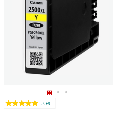
5.0
(4)
Læs
4