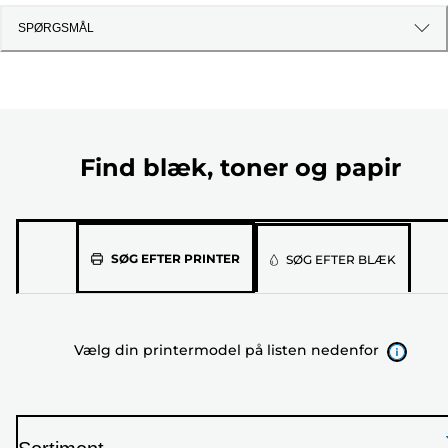
SPØRGSMÅL
Find blæk, toner og papir
Vælg
SØG EFTER PRINTER
SØG EFTER BLÆK
din
printermodel
på
Vælg din printermodel på listen nedenfor
listen
nedenfor