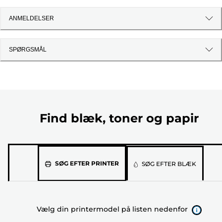
ANMELDELSER
SPØRGSMÅL
Find blæk, toner og papir
Vælg
SØG EFTER PRINTER
SØG EFTER BLÆK
din
printermodel
på
Vælg din printermodel på listen nedenfor
listen