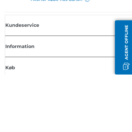
Kundeservice
AGENT OFFLINE
Information
Køb
Tilmeld dig Canons nyhedsbrev
Få regelmæssige e-mailopdateringer om nye produkter, nyttige tips og
tilbud
TILMELD DIG