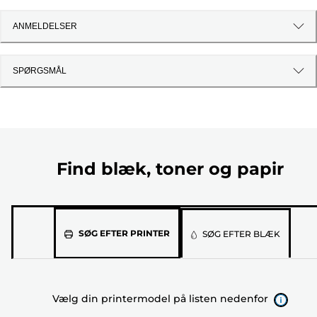
ANMELDELSER
SPØRGSMÅL
Find blæk, toner og papir
Vælg
SØG EFTER PRINTER
SØG EFTER BLÆK
din
printermodel
på
Vælg din printermodel på listen nedenfor
listen