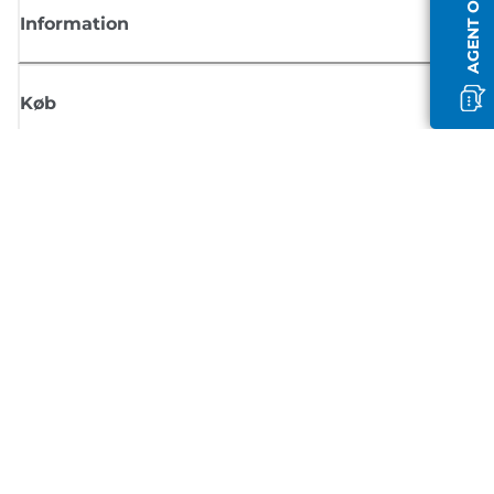
AGENT OFFLINE
Information
Køb
Tilmeld dig Canons nyhedsbrev
Få regelmæssige e-mailopdateringer om nye produkter, nyttige tips og
tilbud
TILMELD DIG
Handelsbetingelser
Fortrolighedspolitik
Oplysninger om cookies
Cookie-indstillinger