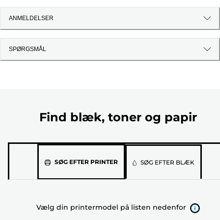
ANMELDELSER
SPØRGSMÅL
Find blæk, toner og papir
Vælg
SØG EFTER PRINTER
SØG EFTER BLÆK
din
printermodel
på
Vælg din printermodel på listen nedenfor
listen