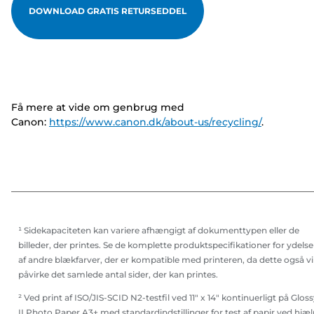
DOWNLOAD GRATIS RETURSEDDEL
Få mere at vide om genbrug med
Canon:
https://www.canon.dk/about-us/recycling/
.
¹ Sidekapaciteten kan variere afhængigt af dokumenttypen eller de
billeder, der printes. Se de komplette produktspecifikationer for ydelse
af andre blækfarver, der er kompatible med printeren, da dette også vi
påvirke det samlede antal sider, der kan printes.
² Ved print af ISO/JIS-SCID N2-testfil ved 11" x 14" kontinuerligt på Glos
II Photo Paper A3+ med standardindstillinger for test af papir ved hjæ