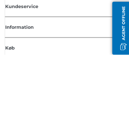
Kundeservice
AGENT OFFLINE
Information
Køb
Tilmeld dig Canons nyhedsbrev
Få regelmæssige e-mailopdateringer om nye produkter, nyttige tips og
tilbud
TILMELD DIG
Handelsbetingelser
Fortrolighedspolitik