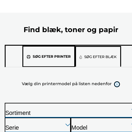
Find blæk, toner og papir
Vælg
SØG EFTER PRINTER
SØG EFTER BLÆK
din
printermodel
på
Vælg din printermodel på listen nedenfor
listen
nedenfor
Sortiment
P
Tryk
Tryk
Tryk
r
Serie
Model