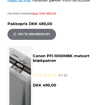
Paper A3 Plus
Tilbuddet gælder indtil 30/12/2026.
Før
DKK 1.440,00
Spar
DKK 950,00
Pakkepris
DKK 490,00
FØJ TIL INDKØBSKURV
Canon PFI-1000MBK matsort
blækpatron
0.0
(0)
0.0
ud
DKK 490,00
af
5
stjerner.