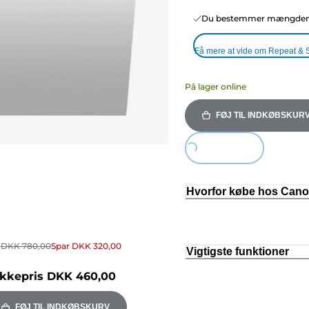
Du bestemmer mængden o
Få mere at vide om Repeat & 
På lager online
FØJ TIL INDKØBSKUR
Loading...
Hvorfor købe hos Can
r
DKK 780,00
Spar
DKK 320,00
Vigtigste funktioner
kkepris
DKK 460,00
FØJ TIL INDKØBSKURV