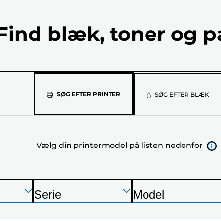
Find blæk, toner og p
Vælg
SØG EFTER PRINTER
SØG EFTER BLÆK
din
printermod
Vælg din printermodel på listen nedenfor
på
listen
nedenfor
Tryk
Tryk
Tryk
Serie
Model
Enter
Enter
Enter
P
P
for
for
for