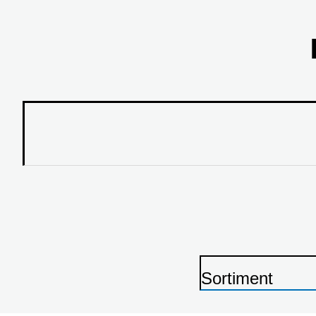
Sortiment
P