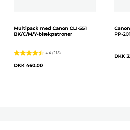
Multipack med Canon CLI-551
Canon
BK/C/M/Y-blækpatroner
PP-201
Glossy 
pink
4.4
(218)
DKK 3
4.4
ud
DKK 460,00
af
5
stjerner.
218
anmeldelser