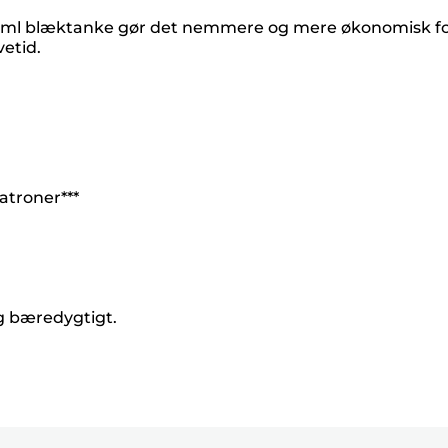
e 7 ml blæktanke gør det nemmere og mere økonomisk f
etid.
atroner***
og bæredygtigt.