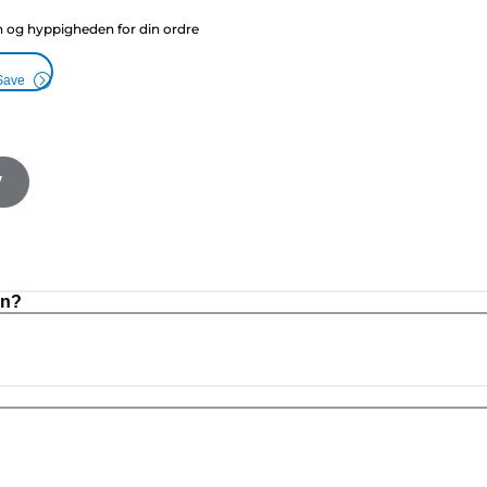
g hyppigheden for din ordre
Save
V
on?