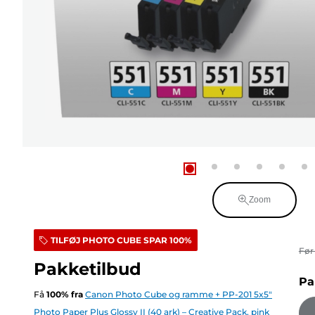
Zoom
TILFØJ PHOTO CUBE SPAR 100%
Fø
Pakketilbud
Pa
Få
100
%
fra
Canon Photo Cube og ramme + PP-201 5x5"
Photo Paper Plus Glossy II (40 ark) – Creative Pack, pink