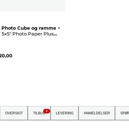
 Photo Cube og ramme
+
 5x5" Photo Paper Plus
II (40 ark) – Creative Pack,
20,00
3
OVERSIGT
TILBUD
LEVERING
ANMELDELSER
SPØ