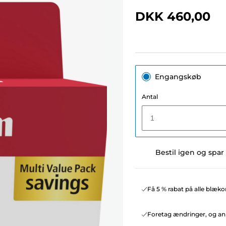
DKK 460,00
Engangskøb
Antal
1
Bestil igen og spar
Få 5 % rabat på alle blæko
Foretag ændringer, og ann