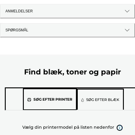
ANMELDELSER
SPØRGSMÅL
Find blæk, toner og papir
Vælg
SØG EFTER PRINTER
SØG EFTER BLÆK
din
printermodel
på
Vælg din printermodel på listen nedenfor
listen