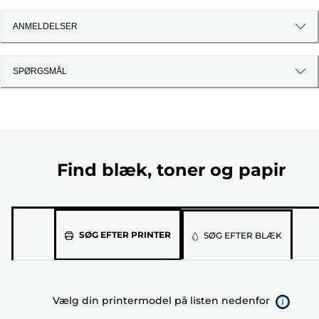
ANMELDELSER
SPØRGSMÅL
Find blæk, toner og papir
Vælg
SØG EFTER PRINTER
SØG EFTER BLÆK
din
printermodel
på
Vælg din printermodel på listen nedenfor
listen