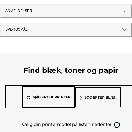
ANMELDELSER
SPØRGSMÅL
Find blæk, toner og papir
Vælg
SØG EFTER PRINTER
SØG EFTER BLÆK
din
printermodel
på
Vælg din printermodel på listen nedenfor
listen