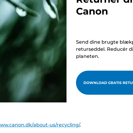
Canon
Send dine brugte blækp
returseddel. Reducér d
planeten.
DOWNLOAD GRATIS RETU
www.canon.dk/about-us/recycling/
.