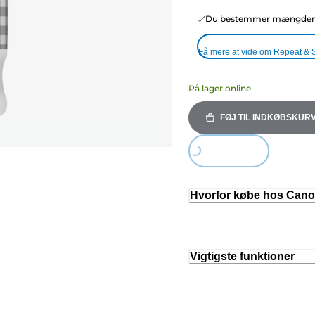
Du bestemmer mængden o
Få mere at vide om Repeat & 
På lager online
FØJ TIL INDKØBSKUR
Loading...
Hvorfor købe hos Can
Vigtigste funktioner