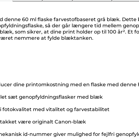
d denne 60 ml flaske farvestofbaseret grå blæk. Dette b
nopfyldningsflaske, så der går længere tid mellem genopf
k, som sikrer, at dine print holder op til 100 år². Et f
r været nemmere at fylde blæktanken.
ucer dine printomkostning med en flaske med denne h
omplet sæt genopfyldningsflasker med blæk
fotokvalitet med vitalitet og farvestabilitet
r takket være originalt Canon-blæk
mekanisk id-nummer giver mulighed for fejlfri genopfy