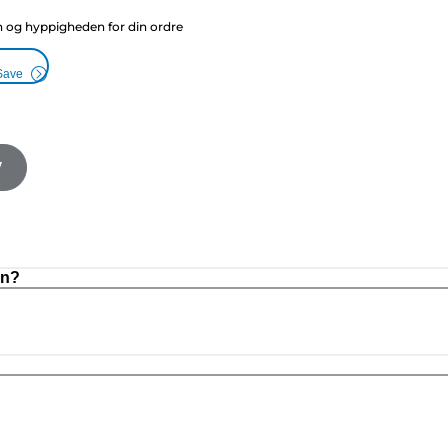
g hyppigheden for din ordre
Save
V
on?