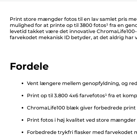
Print store mængder fotos til en lav samlet pris me
mulighed for at printe op til 3800 fotos¹ fra en ge
levetid takket være det innovative ChromaLife100-blæ
farvekodet mekanisk ID betyder, at det aldrig ha
Fordele
Vent længere mellem genopfyldning, og red
Print op til 3.800 4x6 farvefotos¹ fra et k
ChromaLife100 blæk giver forbedrede print i 
Print fotos i høj kvalitet ved store mængde
Forbedrede trykfri flasker med farvekodet 