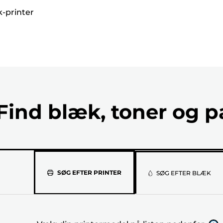
k-printer
Find blæk, toner og p
Vælg
SØG EFTER PRINTER
SØG EFTER BLÆK
din
printermod