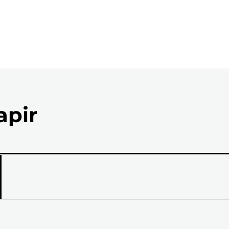
apir
el