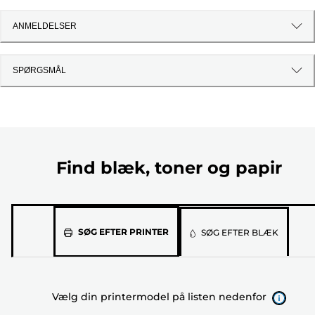
ANMELDELSER
SPØRGSMÅL
Find blæk, toner og papir
Vælg
SØG EFTER PRINTER
SØG EFTER BLÆK
din
printermodel
på
Vælg din printermodel på listen nedenfor
listen