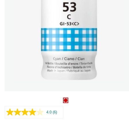
4.0
(6)
Læs
6
anmeldelser.
Samme