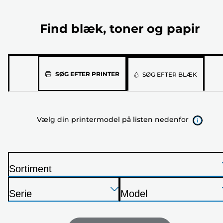
Find blæk, toner og papir
Vælg
SØG EFTER PRINTER
SØG EFTER BLÆK
din
printermodel
på
Vælg din printermodel på listen nedenfor
listen
nedenfor
Sortiment
P
Tryk
Tryk
Tryk
r
Serie
Model
Enter
Enter
Enter
i
P
P
for
for
for
n
r
r