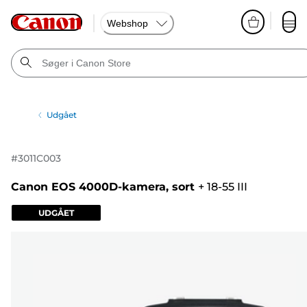
Webshop
Udgået
#
3011C003
Canon EOS 4000D-kamera, sort
+
18-55 III
UDGÅET