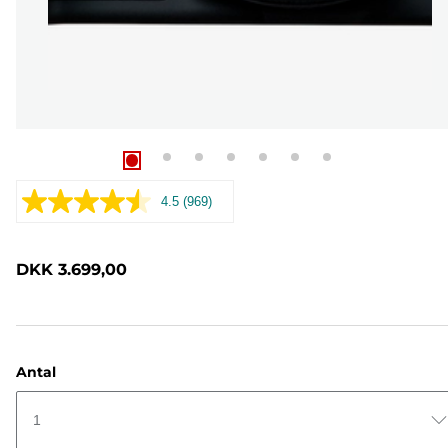
4.5
(969)
Læs
969
anmeldelser.
Samme
DKK 3.699,00
sidelink.
Antal
1