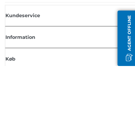
Kundeservice
AGENT OFFLINE
Information
Køb
Tilmeld dig Canons nyhedsbrev
Få regelmæssige e-mailopdateringer om nye produkter, nyttige tips og
tilbud
TILMELD DIG