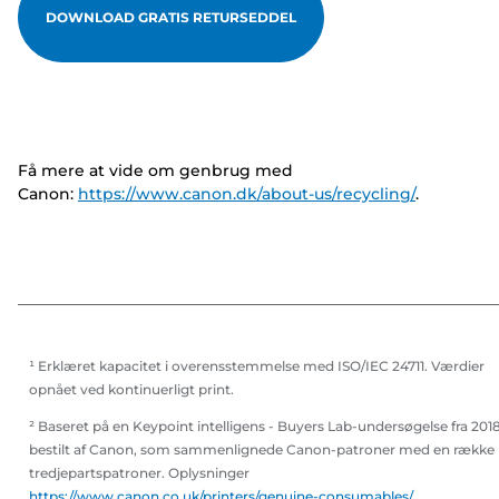
DOWNLOAD GRATIS RETURSEDDEL
Få mere at vide om genbrug med
Canon:
https://www.canon.dk/about-us/recycling/
.
¹ Erklæret kapacitet i overensstemmelse med ISO/IEC 24711. Værdier
opnået ved kontinuerligt print.
² Baseret på en Keypoint intelligens - Buyers Lab-undersøgelse fra 201
bestilt af Canon, som sammenlignede Canon-patroner med en række
tredjepartspatroner. Oplysninger
https://www.canon.co.uk/printers/genuine-consumables/
.