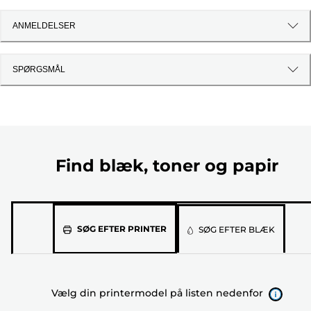
ANMELDELSER
SPØRGSMÅL
Find blæk, toner og papir
Vælg
SØG EFTER PRINTER
SØG EFTER BLÆK
din
printermodel
på
Vælg din printermodel på listen nedenfor
listen