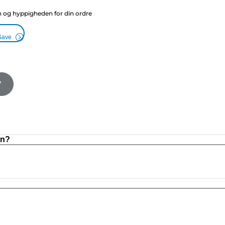
g hyppigheden for din ordre
Save
V
on?