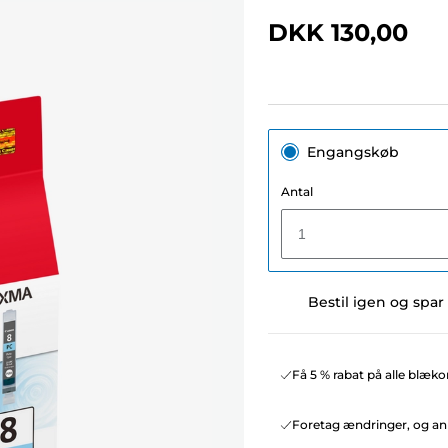
DKK 130,00
Engangskøb
Antal
1
Bestil igen og spar
Få 5 % rabat på alle blæko
Foretag ændringer, og ann