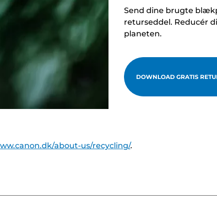
Send dine brugte blækp
returseddel. Reducér d
planeten.
DOWNLOAD GRATIS RETU
www.canon.dk/about-us/recycling/
.