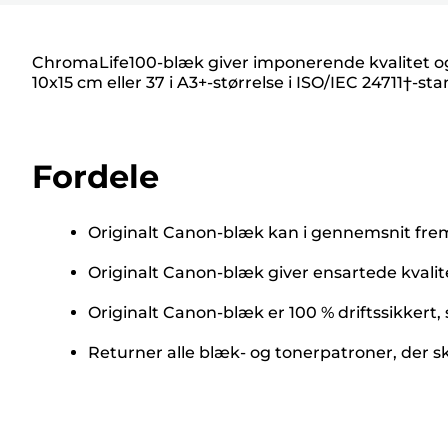
ChromaLife100-blæk giver imponerende kvalitet og l
10x15 cm eller 37 i A3+-størrelse i ISO/IEC 24711†-st
Fordele
Originalt Canon-blæk kan i gennemsnit frems
Originalt Canon-blæk giver ensartede kvalit
Originalt Canon-blæk er 100 % driftssikkert,
Returner alle blæk- og tonerpatroner, der s