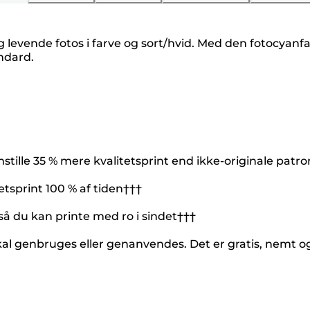
evende fotos i farve og sort/hvid. Med den fotocyanfar
andard.
tille 35 % mere kvalitetsprint end ikke-originale patr
etsprint 100 % af tiden†††
 så du kan printe med ro i sindet†††
kal genbruges eller genanvendes. Det er gratis, nemt 