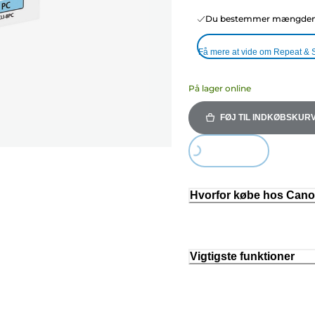
Du bestemmer mængden o
Få mere at vide om Repeat & 
På lager online
FØJ TIL INDKØBSKUR
Loading...
Hvorfor købe hos Can
Vigtigste funktioner