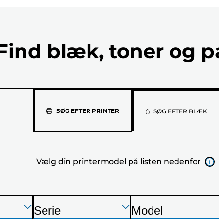
Find blæk, toner og p
Vælg
SØG EFTER PRINTER
SØG EFTER BLÆK
din
printermod
Vælg din printermodel på listen nedenfor
på
listen
nedenfor
Tryk
Tryk
Tryk
Serie
Model