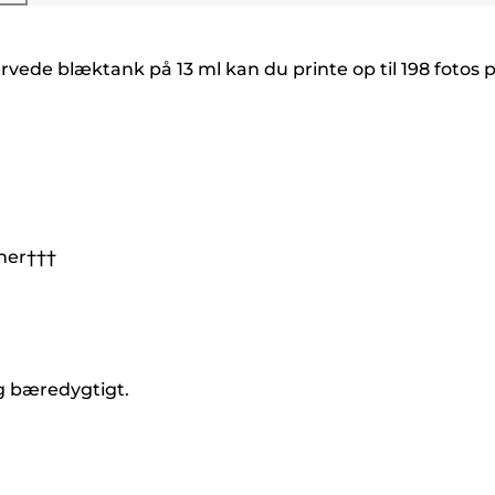
vede blæktank på 13 ml kan du printe op til 198 fotos 
oner†††
og bæredygtigt.