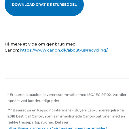
DOWNLOAD GRATIS RETURSEDDEL
Få mere at vide om genbrug med
Canon:
https://www.canon.dk/about-us/recycling/
.
* Erklæret kapacitet i overensstemmelse med ISO/IEC 29102. Værdier
opnået ved kontinuerligt print.
*** Baseret på en Keypoint intelligens - Buyers Lab-undersøgelse fra
2018 bestilt af Canon, som sammenlignede Canon-patroner med en
række tredjepartspatroner. Detaljer
https://www.canon.co.uk/printers/genuine-consumables/