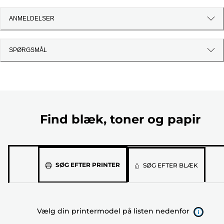
ANMELDELSER
SPØRGSMÅL
Find blæk, toner og papir
Vælg
SØG EFTER PRINTER
SØG EFTER BLÆK
din
printermodel
på
Vælg din printermodel på listen nedenfor
listen