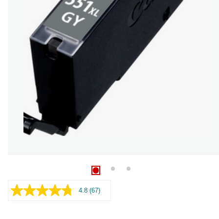
4.8
(67)
Læs
67
anmeldelser.
Samme