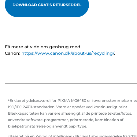
DOWNLOAD GRATIS RETURSEDDEL
Få mere at vide om genbrug med
Canon:
https://www.canon.dk/about-us/recycling/
.
¹Erklæret ydelsesværdi for PIXMA MG6450 er i overensstemmelse me
ISO/IEC 24711-standarden. Værdier opnået ved kontinuerligt print.
Blækkapaciteten kan variere afhængigt af de printede tekster/fotos,
anvendte software-programmer, printmetode, kombination af
blækpatronstørrelse og anvendt papirtype.
²Baseret på en Keypoint intelligens - Buyers Lab-undersøgelse fra 2018