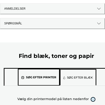
ANMELDELSER
SPØRGSMÅL
Find blæk, toner og papir
Vælg
SØG EFTER PRINTER
SØG EFTER BLÆK
din
printermodel
på
Vælg din printermodel på listen nedenfor
listen