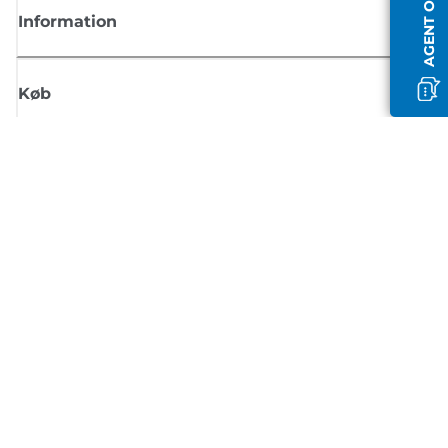
AGENT OFFLINE
Information
Køb
Tilmeld dig Canons nyhedsbrev
Få regelmæssige e-mailopdateringer om nye produkter, nyttige tips og
tilbud
TILMELD DIG
Handelsbetingelser
Fortrolighedspolitik
Oplysninger om cookies
Cookie-indstillinger