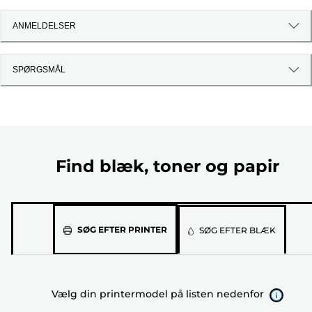
ANMELDELSER
SPØRGSMÅL
Find blæk, toner og papir
Vælg
SØG EFTER PRINTER
SØG EFTER BLÆK
din
printermodel
på
Vælg din printermodel på listen nedenfor
listen