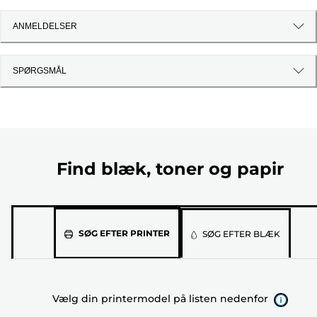
ANMELDELSER
SPØRGSMÅL
Find blæk, toner og papir
Vælg
SØG EFTER PRINTER
SØG EFTER BLÆK
din
printermodel
på
Vælg din printermodel på listen nedenfor
listen