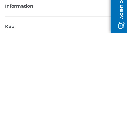
AGENT OFFLINE
Information
Køb
Tilmeld dig Canons nyhedsbrev
Få regelmæssige e-mailopdateringer om nye produkter, nyttige tips og
tilbud
TILMELD DIG
Handelsbetingelser
Fortrolighedspolitik
Oplysninger om cookies
Cookie-indstillinger