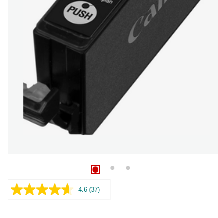
4.6
(37)
Læs
37
anmeldelser.
Samme