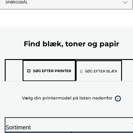
SPØRGSMÅL
Find blæk, toner og papir
Vælg
SØG EFTER PRINTER
SØG EFTER BLÆK
din
printermodel
på
Vælg din printermodel på listen nedenfor
listen
nedenfor
Sortiment