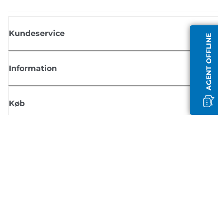
Kundeservice
AGENT OFFLINE
Information
Køb
Tilmeld dig Canons nyhedsbrev
Få regelmæssige e-mailopdateringer om nye produkter, nyttige tips og
tilbud
TILMELD DIG