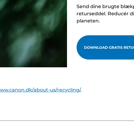
Send dine brugte blækp
returseddel. Reducér d
planeten.
DOWNLOAD GRATIS RETU
www.canon.dk/about-us/recycling/
.