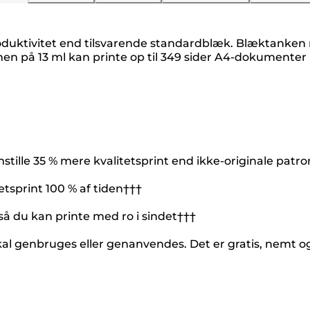
oduktivitet end tilsvarende standardblæk. Blæktanken 
n på 13 ml kan printe op til 349 sider A4-dokumenter i
tille 35 % mere kvalitetsprint end ikke-originale patr
etsprint 100 % af tiden†††
 så du kan printe med ro i sindet†††
kal genbruges eller genanvendes. Det er gratis, nemt 