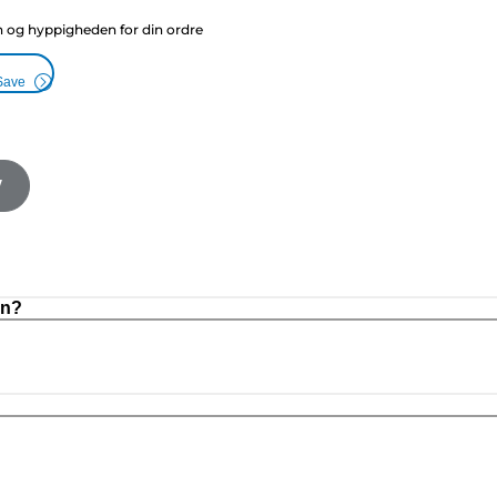
g hyppigheden for din ordre
Save
V
on?