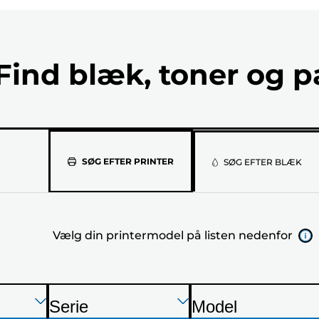
Find blæk, toner og p
Vælg
SØG EFTER PRINTER
SØG EFTER BLÆK
din
printermod
Vælg din printermodel på listen nedenfor
på
listen
nedenfor
Tryk
Tryk
Tryk
Serie
Model