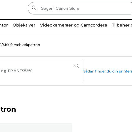
ntor
Objektiver
Videokameraer og Camcordere
Tilbehør 
C/M/Y farveblækpatron
Sådan finder du din print
tron