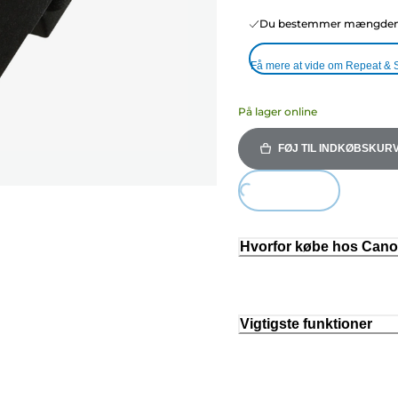
Du bestemmer mængden o
Få mere at vide om Repeat & 
På lager online
FØJ TIL INDKØBSKUR
Loading...
Hvorfor købe hos Can
Vigtigste funktioner