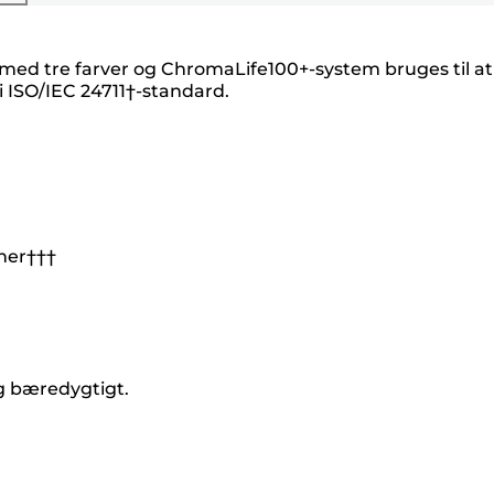
med tre farver og ChromaLife100+-system bruges til at
 ISO/IEC 24711†-standard.
oner†††
og bæredygtigt.