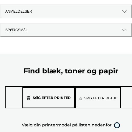
ANMELDELSER
SPØRGSMÅL
Find blæk, toner og papir
Vælg
SØG EFTER PRINTER
SØG EFTER BLÆK
din
printermodel
på
Vælg din printermodel på listen nedenfor
listen