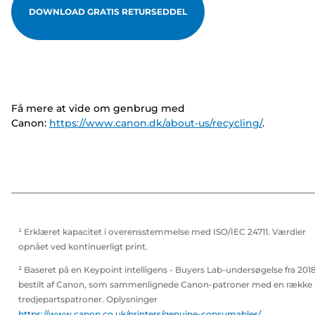
DOWNLOAD GRATIS RETURSEDDEL
Få mere at vide om genbrug med
Canon:
https://www.canon.dk/about-us/recycling/
.
¹ Erklæret kapacitet i overensstemmelse med ISO/IEC 24711. Værdier
opnået ved kontinuerligt print.
² Baseret på en Keypoint intelligens - Buyers Lab-undersøgelse fra 201
bestilt af Canon, som sammenlignede Canon-patroner med en række
tredjepartspatroner. Oplysninger
https://www.canon.co.uk/printers/genuine-consumables/
.