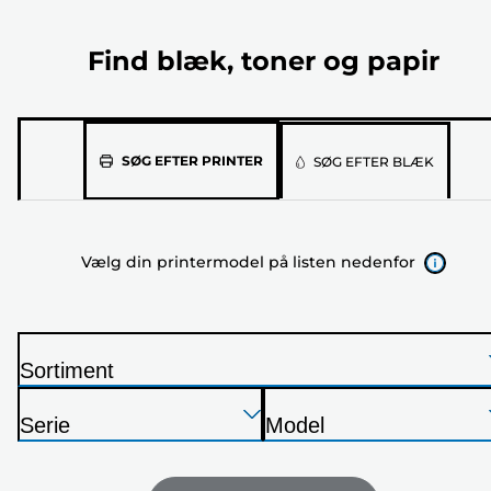
Find blæk, toner og papir
Vælg
SØG EFTER PRINTER
SØG EFTER BLÆK
din
printermodel
på
Vælg din printermodel på listen nedenfor
listen
nedenfor
Sortiment
P
Tryk
Tryk
Tryk
r
Serie
Model
Enter
Enter
Enter
i
P
P
for
for
for
n
r
r