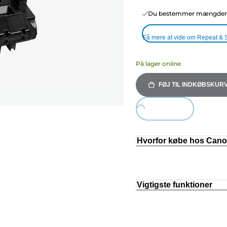
Du bestemmer mængden o
Få mere at vide om Repeat & 
På lager online
FØJ TIL INDKØBSKUR
Loading...
Hvorfor købe hos Can
Vigtigste funktioner