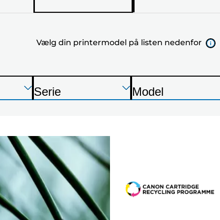
din
printermod
Vælg din printermodel på listen nedenfor
på
listen
nedenfor
Tryk
Tryk
Tryk
Serie
Model
Enter
Enter
Enter
P
P
for
for
for
r
r
at
at
at
i
i
udvide
udvide
udvide
n
n
t
t
e
e
r
r