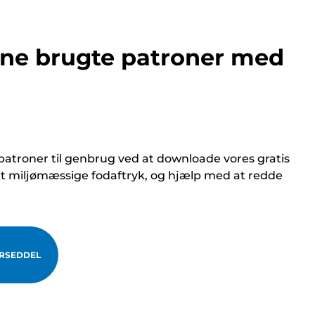
ine brugte patroner med
atroner til genbrug ved at downloade vores gratis
it miljømæssige fodaftryk, og hjælp med at redde
RSEDDEL