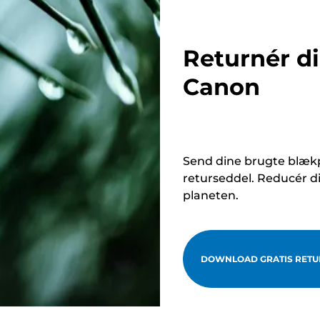
Returnér d
Canon
Send dine brugte blækp
returseddel. Reducér d
planeten.
DOWNLOAD GRATIS RETU