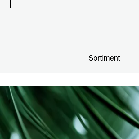
Sortiment
P
r
i
n
t
e
r