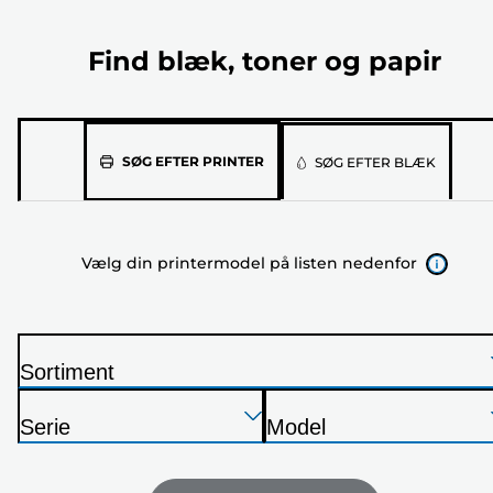
Find blæk, toner og papir
Vælg
SØG EFTER PRINTER
SØG EFTER BLÆK
din
printermodel
på
Vælg din printermodel på listen nedenfor
listen
nedenfor
Sortiment
P
Tryk
Tryk
Tryk
r
Serie
Model
Enter
Enter
Enter
i
P
P
for
for
for
n
r
r