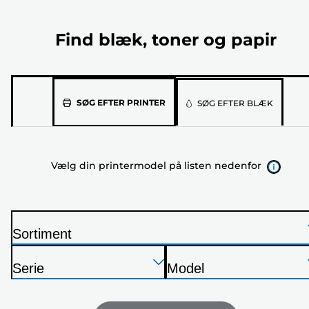
Find blæk, toner og papir
Vælg
SØG EFTER PRINTER
SØG EFTER BLÆK
din
printermodel
på
Vælg din printermodel på listen nedenfor
listen
nedenfor
Sortiment
P
Tryk
Tryk
Tryk
r
Serie
Model
Enter
Enter
Enter
i
P
P
for
for
for
n
r
r