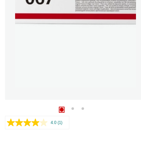
4.0
(1)
Læs
1
anmeldelse.
Samme