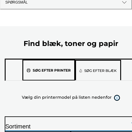
SPØRGSMÅL
Find blæk, toner og papir
Vælg
SØG EFTER PRINTER
SØG EFTER BLÆK
din
printermodel
på
Vælg din printermodel på listen nedenfor
listen
nedenfor
Sortiment