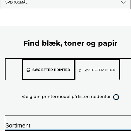
SPØRGSMÅL
Find blæk, toner og papir
Vælg
SØG EFTER PRINTER
SØG EFTER BLÆK
din
printermodel
på
Vælg din printermodel på listen nedenfor
listen
nedenfor
Sortiment