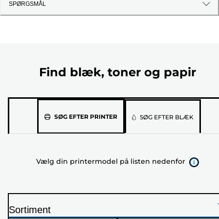
SPØRGSMÅL
Find blæk, toner og papir
Vælg
SØG EFTER PRINTER
SØG EFTER BLÆK
din
printermodel
på
Vælg din printermodel på listen nedenfor
listen
nedenfor
Sortiment