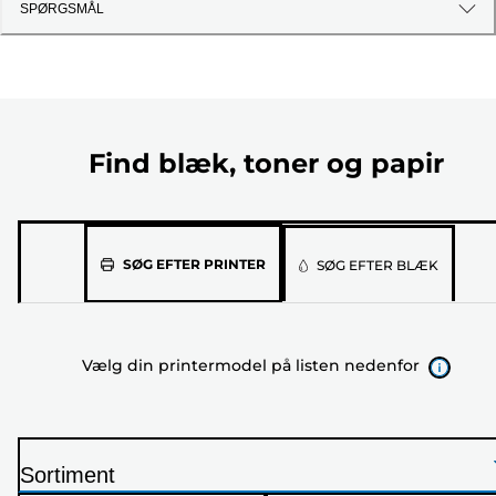
SPØRGSMÅL
Find blæk, toner og papir
Vælg
SØG EFTER PRINTER
SØG EFTER BLÆK
din
printermodel
på
Vælg din printermodel på listen nedenfor
listen
nedenfor
Sortiment