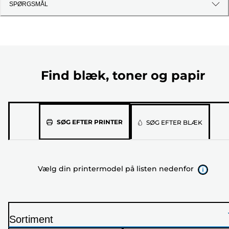
SPØRGSMÅL
Find blæk, toner og papir
Vælg
SØG EFTER PRINTER
SØG EFTER BLÆK
din
printermodel
på
Vælg din printermodel på listen nedenfor
listen
nedenfor
Sortiment