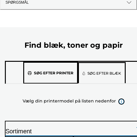
SPØRGSMÅL
Find blæk, toner og papir
Vælg
SØG EFTER PRINTER
SØG EFTER BLÆK
din
printermodel
på
Vælg din printermodel på listen nedenfor
listen
nedenfor
Sortiment