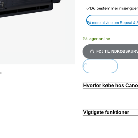
Du bestemmer mængden o
Få mere at vide om Repeat & 
På lager online
FØJ TIL INDKØBSKUR
Loading...
Hvorfor købe hos Can
Vigtigste funktioner