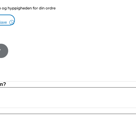
g hyppigheden for din ordre
Save
V
on?