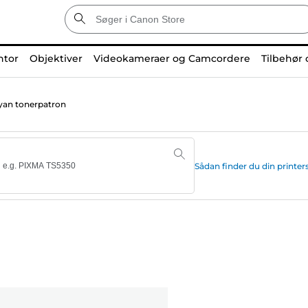
ntor
Objektiver
Videokameraer og Camcordere
Tilbehør 
an tonerpatron
Sådan finder du din print