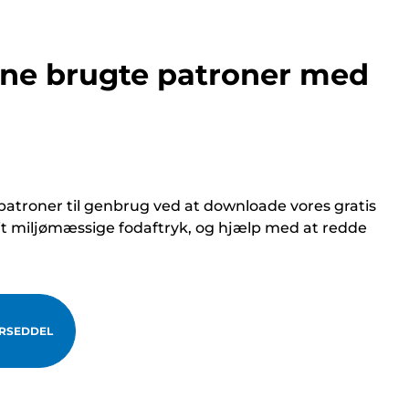
ine brugte patroner med
atroner til genbrug ved at downloade vores gratis
it miljømæssige fodaftryk, og hjælp med at redde
RSEDDEL