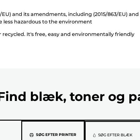
5/EU) and its amendments, including (2015/863/EU) and o
e less hazardous to the environment
recycled. It's free, easy and environmentally friendly
Find blæk, toner og p
Vælg
SØG EFTER PRINTER
SØG EFTER BLÆK