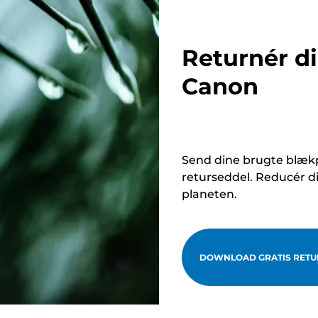
Returnér d
Canon
Send dine brugte blækp
returseddel. Reducér d
planeten.
DOWNLOAD GRATIS RETU