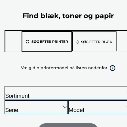
Find blæk, toner og papir
Vælg
SØG EFTER PRINTER
SØG EFTER BLÆK
din
printermodel
på
Vælg din printermodel på listen nedenfor
listen
nedenfor
Sortiment
P
Tryk
Tryk
Tryk
r
Serie
Model
Enter
Enter
Enter
i
P
P
for
for
for
n
r
r