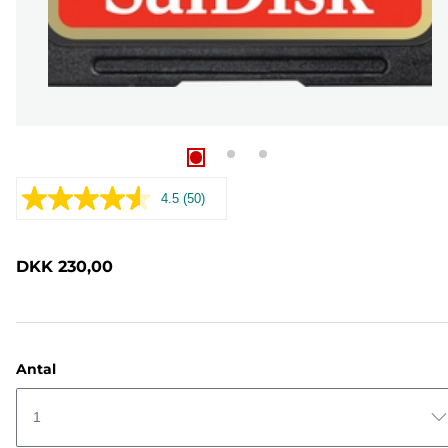
4.5
(50)
Læs
50
anmeldelser.
Samme
DKK 230,00
sidelink.
Antal
1