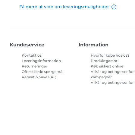
Få mere at vide om leveringsmuligheder
Kundeservice
Information
Kontakt os
Hvorfor købe hos os?
Leveringsinformation
Produktgaranti
Returneringer
Køb sikkert online
Ofte stillede spørgsmål
Vilkår og betingelser for
Repeat & Save FAQ
kampagner
Vilkår og betingelser for
abonnement på
printerblæk
Site Map
Handelsbetingelser
Fortrolighedspolitik
Oplysninge