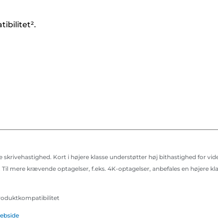
bilitet².
rivehastighed. Kort i højere klasse understøtter høj bithastighed for video
er. Til mere krævende optagelser, f.eks. 4K-optagelser, anbefales en højere k
roduktkompatibilitet
ebside