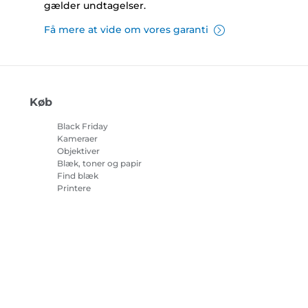
gælder undtagelser.
Få mere at vide om vores garanti
Køb
Black Friday
Kameraer
Objektiver
Blæk, toner og papir
Find blæk
Printere
Camcordere
Tilbehør og merchandise
Bestsellere
r om cookies
Cookie-indstillinger