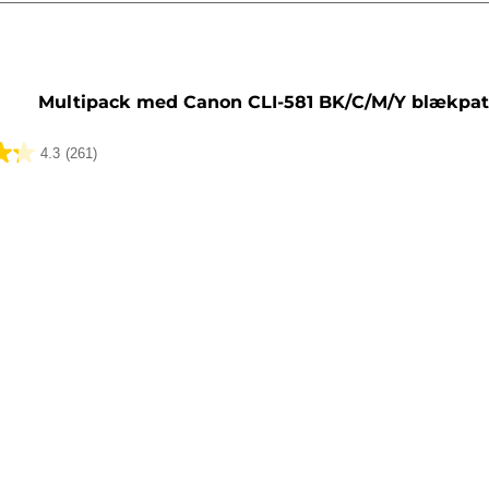
tron
Multipack med Canon CLI-581 BK/C/M/Y blækpa
4.3
(261)
lser