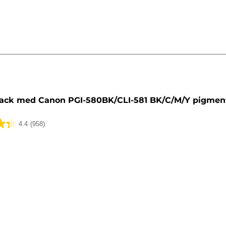
tron
ack med Canon PGI-580BK/CLI-581 BK/C/M/Y pigmen
4.4
(958)
lser