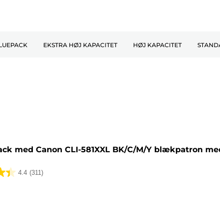
LUEPACK
EKSTRA HØJ KAPACITET
HØJ KAPACITET
STAND
tron
ack med Canon CLI-581XXL BK/C/M/Y blækpatron med
4.4
(311)