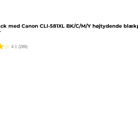
tron
ack med Canon CLI-581XL BK/C/M/Y højtydende blæk
r
4.1
(289)
lser