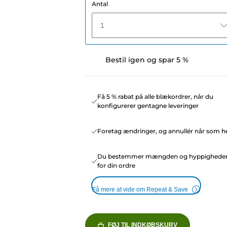
Antal
1
Bestil igen og spar 5 %
Få 5 % rabat på alle blækordrer, når du
konfigurerer gentagne leveringer
Foretag ændringer, og annullér når som he
Du bestemmer mængden og hyppighede
for din ordre
Få mere at vide om Repeat & Save
FØJ TIL INDKØBSKURV