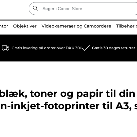
ntor
Objektiver
Videokameraer og Camcordere
Tilbehør 
Gratis levering på ordrer over DKK 300
Gratis 30 dages returret
læk, toner og papir til din
én-inkjet-fotoprinter til A3, 