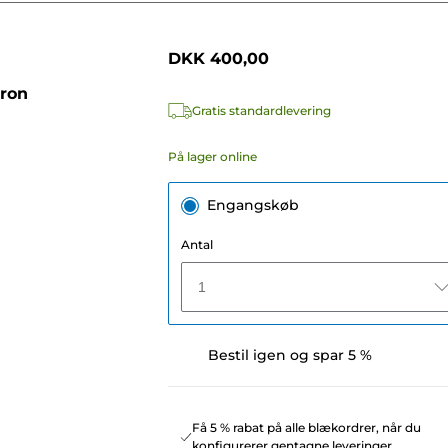
DKK 400,00
tron
Gratis standardlevering
På lager online
Engangskøb
Antal
1
Bestil igen og spar 5 %
Få 5 % rabat på alle blækordrer, når du
konfigurerer gentagne leveringer